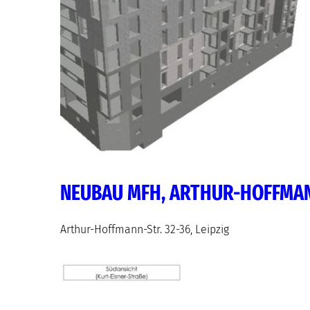
NEUBAU MFH, ARTHUR-HOFFMAN
Arthur-Hoffmann-Str. 32-36, Leipzig