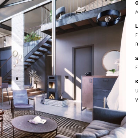
O
M
L
E
B
S
F
K
U
W